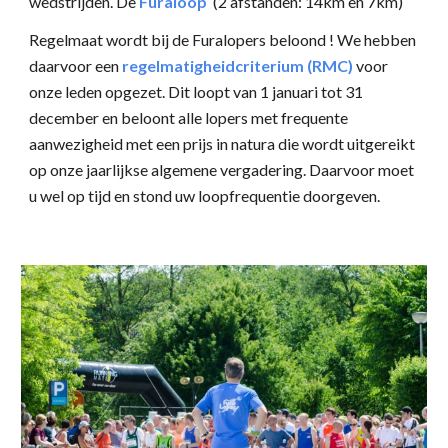
wedstrijden.
De
Fura
loop
(2 afsta
nden: 14
km
en
7
km)
Regelmaat wordt bij de Furalopers beloond !
We hebben
daarvoor
een
regelmatigheidcriterium
(RMC)
voor
onze leden opgezet. Dit loopt van 1 januari tot 31
december en beloont
alle
lopers met
frequente
aanwezigheid
met een prijs in natura die wordt uitgereikt
op onze jaarlijkse algemene vergadering.
Daarvoor moet
u wel op tijd en stond uw loopfrequentie d
oorgeven.