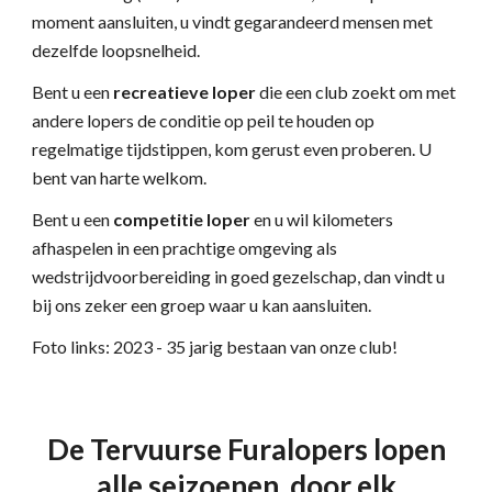
moment aansluiten, u vindt gegarandeerd mensen met
dezelfde loopsnelheid.
Bent u een
recreatieve loper
die een club zoekt om met
andere lopers de conditie op peil te houden op
regelmatige tijdstippen, kom gerust even proberen. U
bent van harte welkom.
Bent u een
competitie loper
en u wil kilometers
afhaspelen in een prachtige omgeving als
wedstrijdvoorbereiding in goed gezelschap, dan vindt u
bij ons zeker een groep waar u kan aansluiten.
Foto links: 2023 - 35 jarig bestaan van onze club!
De Tervuurse
Furalopers lopen
alle
seizoenen
,
door
elk